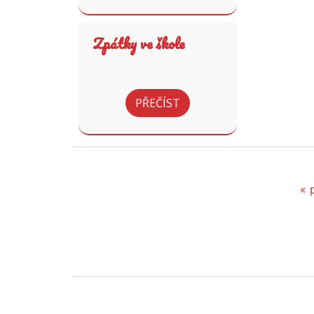
Zpátky ve škole
PŘEČÍST
« 