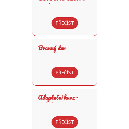
zámku
PŘEČÍST
Branný den
PŘEČÍST
Adaptační kurz -
Mladočov
PŘEČÍST