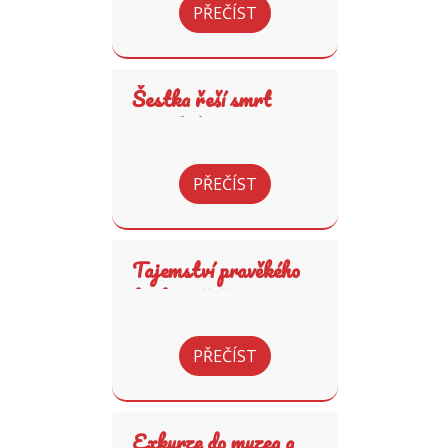
PŘEČÍST
Šestka řeší smrt
pravěkého muže
PŘEČÍST
Tajemství pravěkého
hrobu vyřešeno
PŘEČÍST
Exkurze do muzea a