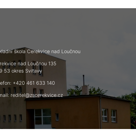
kladní škola Cerekvice nad Loučnou
rekvice nad Loučnou 135
9 53 okres Svitavy
lefon: +420 461 633 140
mail:
reditel@zscerekvice.cz