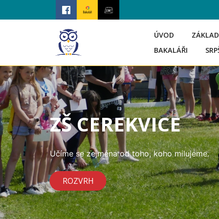
ÚVOD
ZÁKLAD
BAKALÁŘI
SRP
ZŠ CEREKVICE
Učíme se zejména od toho, koho milujeme.
ROZVRH