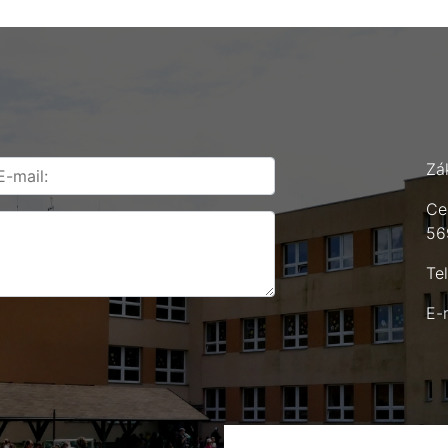
Zá
Ce
56
Te
E-