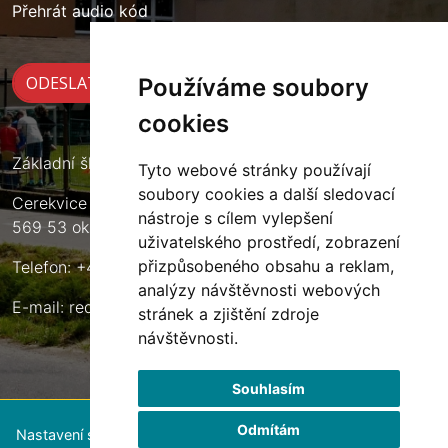
Přehrát audio kód
Používáme soubory
cookies
Základní škola Cerekvice nad Loučnou
Tyto webové stránky používají
soubory cookies a další sledovací
Cerekvice nad Loučnou 135
nástroje s cílem vylepšení
569 53 okres Svitavy
uživatelského prostředí, zobrazení
přizpůsobeného obsahu a reklam,
Telefon: +420 461 633 140
analýzy návštěvnosti webových
E-mail:
reditel@zscerekvice.cz
stránek a zjištění zdroje
návštěvnosti.
Souhlasím
Odmítám
Nastavení souborů cookie