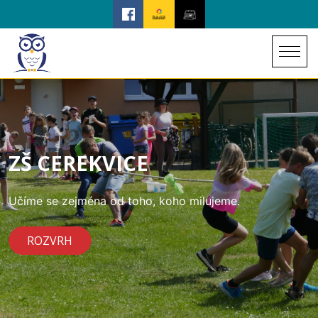
ZŠ CEREKVICE
Učíme se zejména od toho, koho milujeme.
ROZVRH