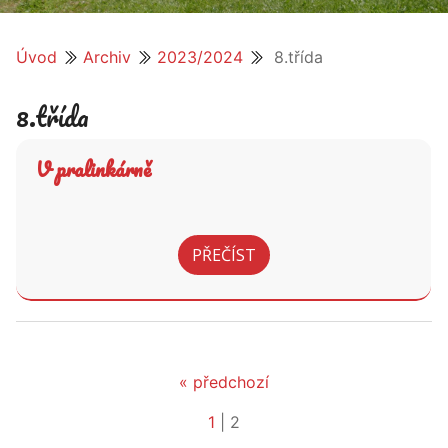
Úvod
Archiv
2023/2024
8.třída
8.třída
V pralinkárně
PŘEČÍST
« předchozí
1
|
2