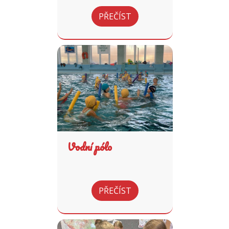
PŘEČÍST
Vodní pólo
PŘEČÍST