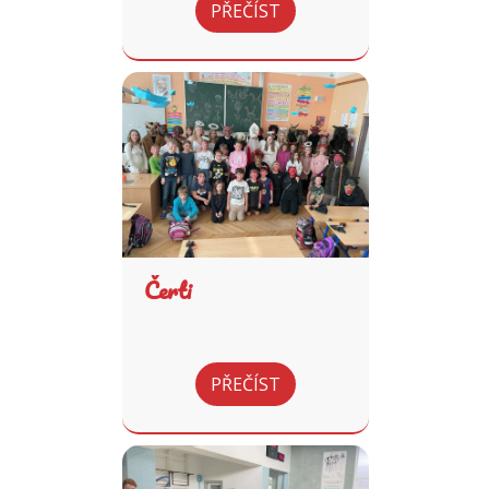
PŘEČÍST
Čerti
PŘEČÍST