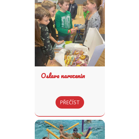
Oslava narozenin
PŘEČÍST