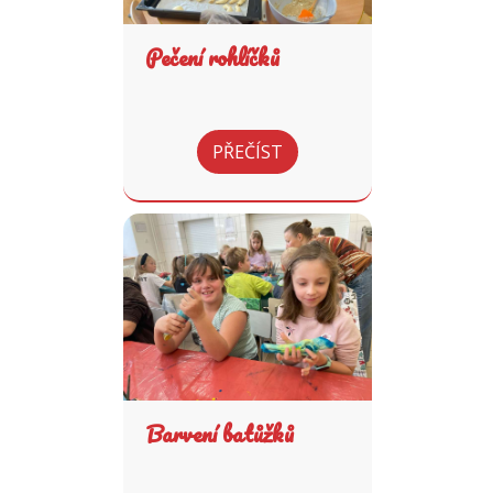
Pečení rohlíčků
PŘEČÍST
Barvení batůžků