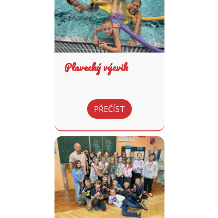
Plavecký výcvik
PŘEČÍST