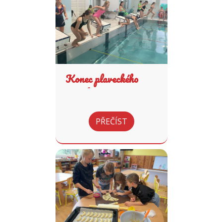
Konec plaveckého
výcviku
PŘEČÍST