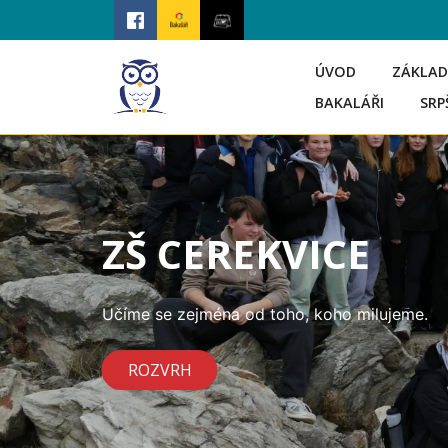
ÚVOD
ZÁKLAD
BAKALÁŘI
SRP
ZŠ CEREKVICE
Učíme se zejména od toho, koho milujeme.
ROZVRH