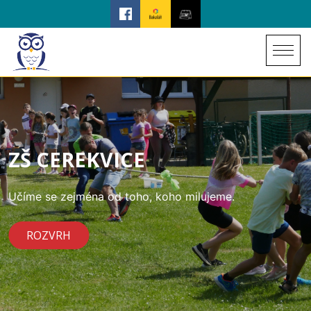
ZŠ CEREKVICE
Učíme se zejména od toho, koho milujeme.
ROZVRH