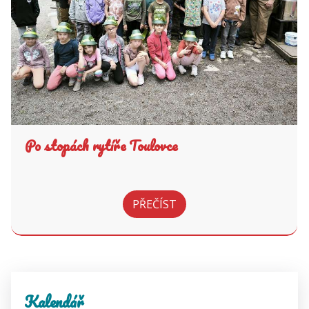
Po stopách rytíře Toulovce
PŘEČÍST
Kalendář