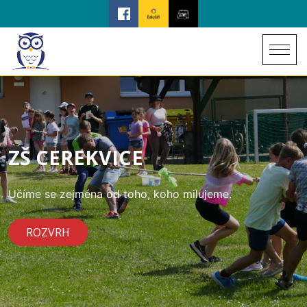
ZŠ CEREKVICE
Učíme se zejména od toho, koho milujeme.
ROZVRH