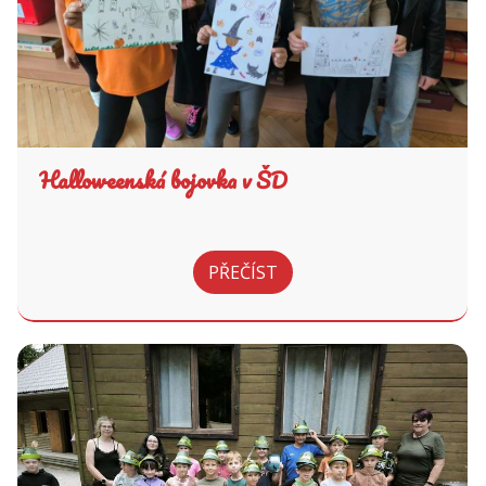
Halloweenská bojovka v ŠD
PŘEČÍST