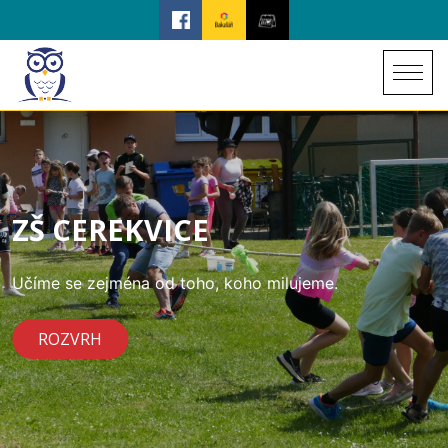
ZŠ CEREKVICE
Učíme se zejména od toho, koho milujeme.
ROZVRH