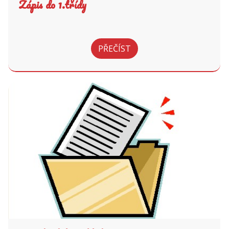
Zápis do 1.třídy
PŘEČÍST