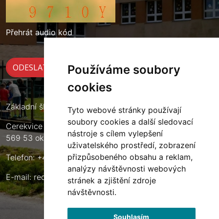
Přehrát audio kód
Používáme soubory
cookies
Základní škola Cerekvice nad Loučnou
Tyto webové stránky používají
soubory cookies a další sledovací
Cerekvice nad Loučnou 135
nástroje s cílem vylepšení
569 53 okres Svitavy
uživatelského prostředí, zobrazení
přizpůsobeného obsahu a reklam,
Telefon: +420 461 633 140
analýzy návštěvnosti webových
E-mail:
reditel@zscerekvice.cz
stránek a zjištění zdroje
návštěvnosti.
Souhlasím