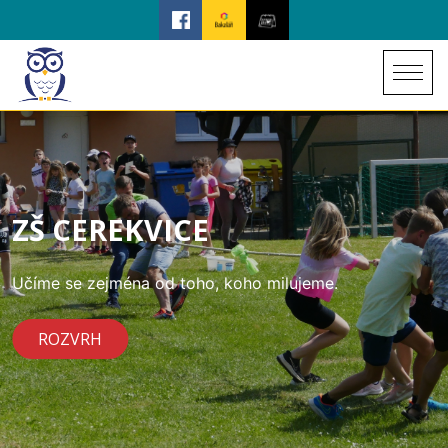
ZŠ CEREKVICE
Učíme se zejména od toho, koho milujeme.
ROZVRH