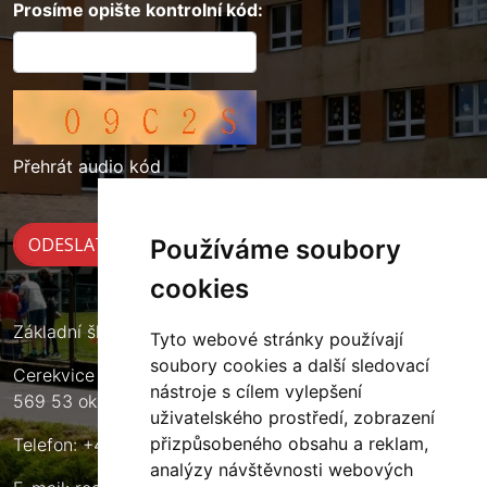
Prosíme opište kontrolní kód:
Přehrát audio kód
Používáme soubory
cookies
Základní škola Cerekvice nad Loučnou
Tyto webové stránky používají
soubory cookies a další sledovací
Cerekvice nad Loučnou 135
nástroje s cílem vylepšení
569 53 okres Svitavy
uživatelského prostředí, zobrazení
přizpůsobeného obsahu a reklam,
Telefon: +420 461 633 140
analýzy návštěvnosti webových