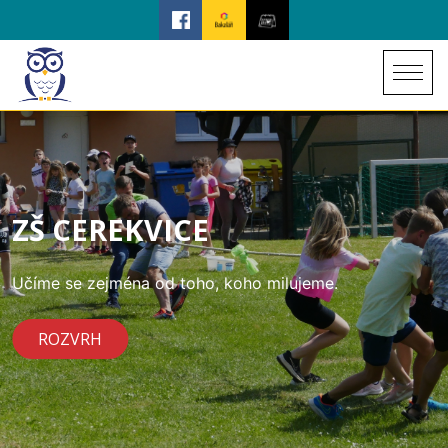
ZŠ CEREKVICE
Učíme se zejména od toho, koho milujeme.
ROZVRH