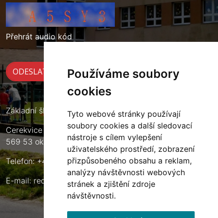
Přehrát audio kód
Používáme soubory
cookies
Základní škola Cerekvice nad Loučnou
Tyto webové stránky používají
soubory cookies a další sledovací
Cerekvice nad Loučnou 135
nástroje s cílem vylepšení
569 53 okres Svitavy
uživatelského prostředí, zobrazení
přizpůsobeného obsahu a reklam,
Telefon: +420 461 633 140
analýzy návštěvnosti webových
E-mail:
reditel@zscerekvice.cz
stránek a zjištění zdroje
návštěvnosti.