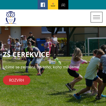
ZŠ CEREKVICE
Učíme se zejména od toho, koho milujeme.
ROZVRH