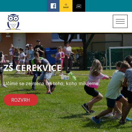
ZŠ CEREKVICE
Učíme se zejména od toho, koho milujeme.
ROZVRH