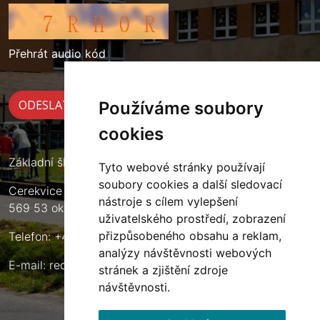
Přehrát audio kód
Používáme soubory
cookies
Základní škola Cerekvice nad Loučnou
Tyto webové stránky používají
soubory cookies a další sledovací
Cerekvice nad Loučnou 135
nástroje s cílem vylepšení
569 53 okres Svitavy
uživatelského prostředí, zobrazení
přizpůsobeného obsahu a reklam,
Telefon: +420 461 633 140
analýzy návštěvnosti webových
E-mail:
reditel@zscerekvice.cz
stránek a zjištění zdroje
návštěvnosti.