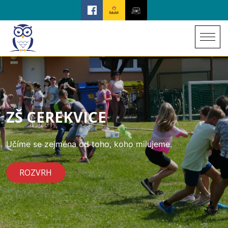
ZŠ CEREKVICE
Učíme se zejména od toho, koho milujeme.
ROZVRH