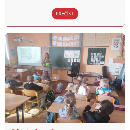
PŘEČÍST