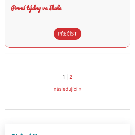
První týdny ve škole
PŘEČÍST
1
|
2
následující »