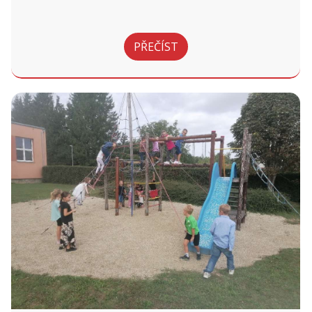
PŘEČÍST