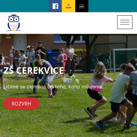
ZŠ CEREKVICE
Učíme se zejména od toho, koho milujeme.
ROZVRH