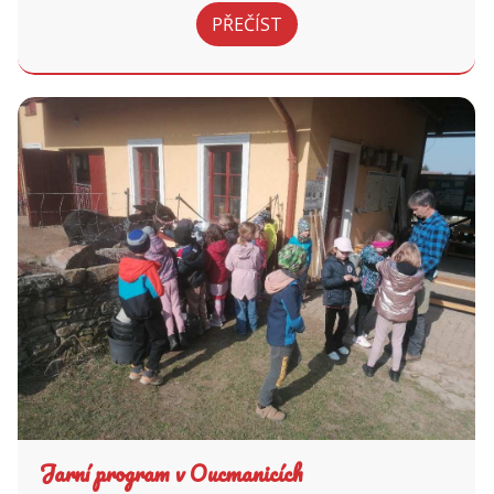
PŘEČÍST
Jarní program v Oucmanicích