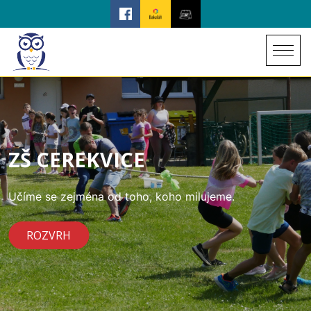
ZŠ CEREKVICE
Učíme se zejména od toho, koho milujeme.
ROZVRH