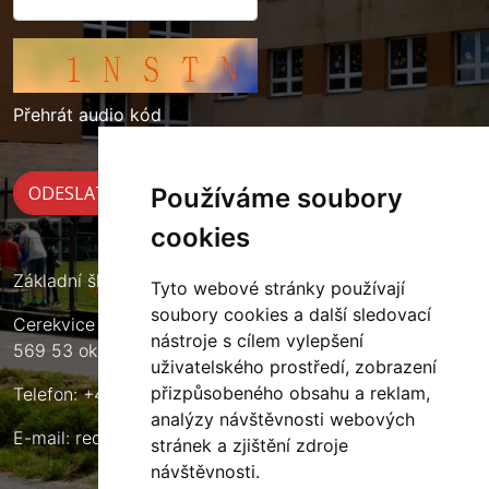
Přehrát audio kód
Používáme soubory
cookies
Základní škola Cerekvice nad Loučnou
Tyto webové stránky používají
soubory cookies a další sledovací
Cerekvice nad Loučnou 135
nástroje s cílem vylepšení
569 53 okres Svitavy
uživatelského prostředí, zobrazení
přizpůsobeného obsahu a reklam,
Telefon: +420 461 633 140
analýzy návštěvnosti webových
E-mail:
reditel@zscerekvice.cz
stránek a zjištění zdroje
návštěvnosti.