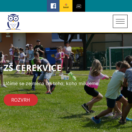
ZŠ CEREKVICE
Učíme se zejména od toho, koho milujeme.
ROZVRH