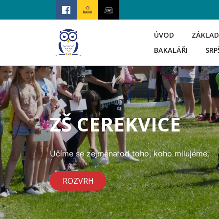
ÚVOD
ZÁKLAD
BAKALÁŘI
SRP
ZŠ CEREKVICE
Učíme se zejména od toho, koho milujeme.
ROZVRH