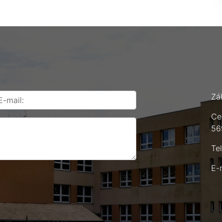
Zá
Ce
56
Te
E-