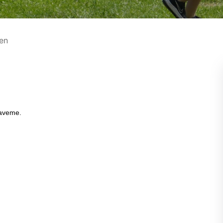
jen
aveme.