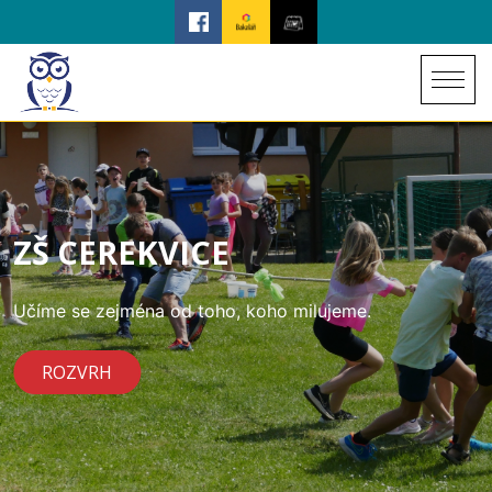
ZŠ CEREKVICE
Učíme se zejména od toho, koho milujeme.
ROZVRH