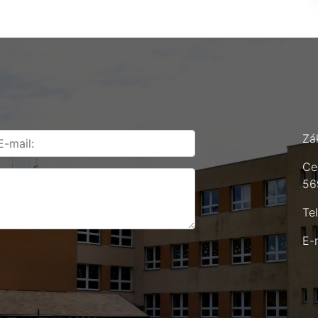
Zá
Ce
56
Te
E-