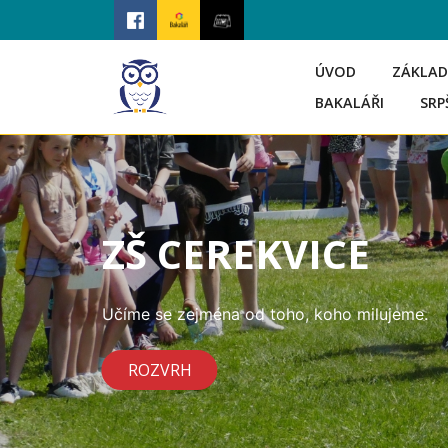
ÚVOD
ZÁKLAD
BAKALÁŘI
SRP
ZŠ CEREKVICE
Učíme se zejména od toho, koho milujeme.
ROZVRH