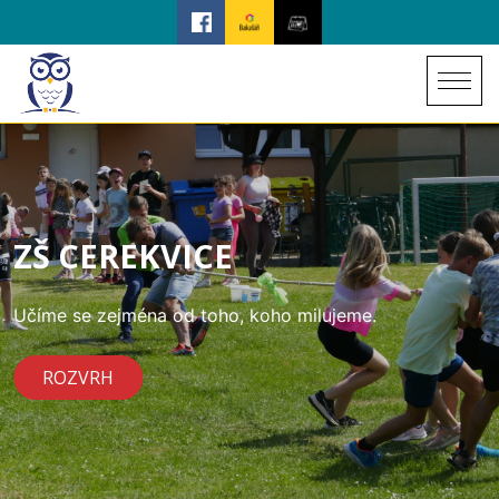
ZŠ CEREKVICE
Učíme se zejména od toho, koho milujeme.
ROZVRH