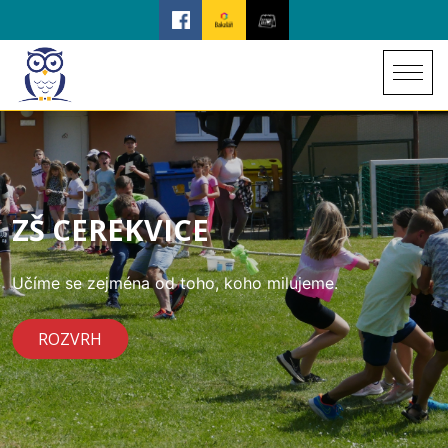
ZŠ CEREKVICE
Učíme se zejména od toho, koho milujeme.
ROZVRH