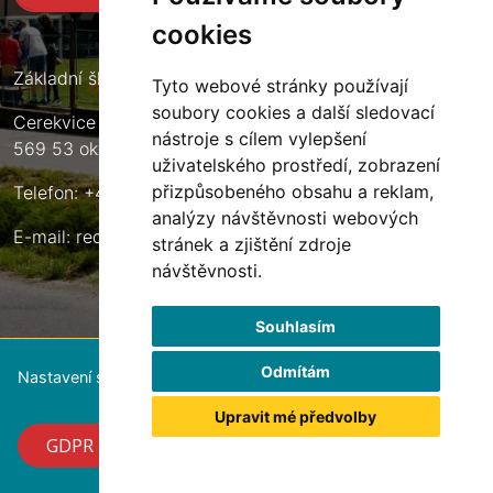
cookies
Základní škola Cerekvice nad Loučnou
Tyto webové stránky používají
soubory cookies a další sledovací
Cerekvice nad Loučnou 135
nástroje s cílem vylepšení
569 53 okres Svitavy
uživatelského prostředí, zobrazení
přizpůsobeného obsahu a reklam,
Telefon: +420 461 633 140
analýzy návštěvnosti webových
E-mail:
reditel@zscerekvice.cz
stránek a zjištění zdroje
návštěvnosti.
Souhlasím
Odmítám
Nastavení souborů cookie
Upravit mé předvolby
GDPR