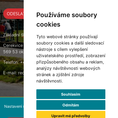
Používáme soubory
cookies
Základní škola Cerekvice nad Loučnou
Tyto webové stránky používají
soubory cookies a další sledovací
Cerekvice nad Loučnou 135
nástroje s cílem vylepšení
569 53 okres Svitavy
uživatelského prostředí, zobrazení
přizpůsobeného obsahu a reklam,
Telefon: +420 461 633 140
analýzy návštěvnosti webových
E-mail:
reditel@zscerekvice.cz
stránek a zjištění zdroje
návštěvnosti.
Souhlasím
Odmítám
Nastavení souborů cookie
Upravit mé předvolby