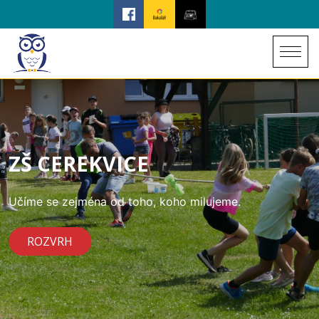
ZŠ CEREKVICE
Učíme se zejména od toho, koho milujeme.
ROZVRH