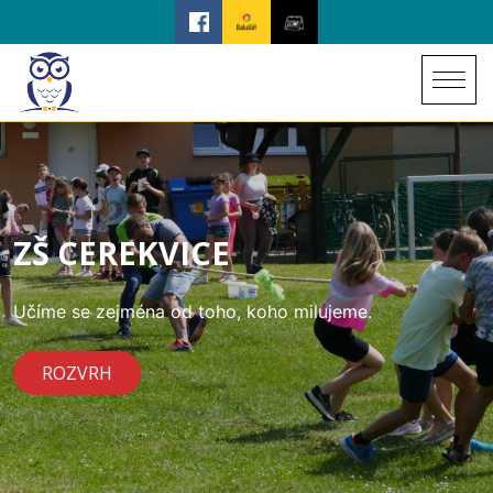
ZŠ CEREKVICE
Učíme se zejména od toho, koho milujeme.
ROZVRH