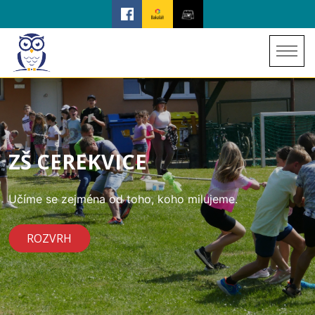
ZŠ CEREKVICE
Učíme se zejména od toho, koho milujeme.
ROZVRH