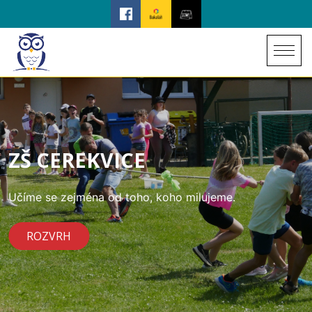
ZŠ CEREKVICE
Učíme se zejména od toho, koho milujeme.
ROZVRH