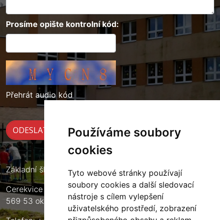
Prosíme opište kontrolní kód:
Přehrát audio kód
Používáme soubory
cookies
Základní škola Cerekvice nad Loučnou
Tyto webové stránky používají
soubory cookies a další sledovací
Cerekvice nad Loučnou 135
nástroje s cílem vylepšení
569 53 okres Svitavy
uživatelského prostředí, zobrazení