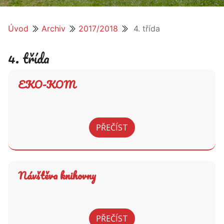
Úvod
Archiv
2017/2018
4. třída
4. třída
EKO-KOM
PŘEČÍST
Návštěva knihovny
PŘEČÍST