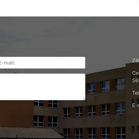
Zá
Ce
56
Te
E-