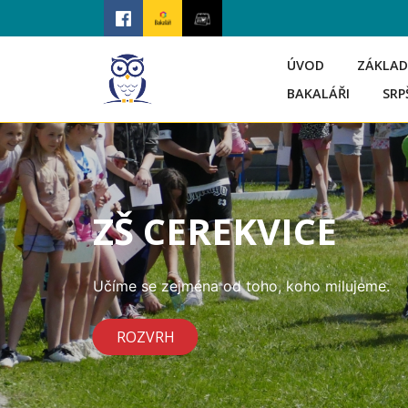
ÚVOD
ZÁKLAD
BAKALÁŘI
SRP
ZŠ CEREKVICE
Učíme se zejména od toho, koho milujeme.
ROZVRH