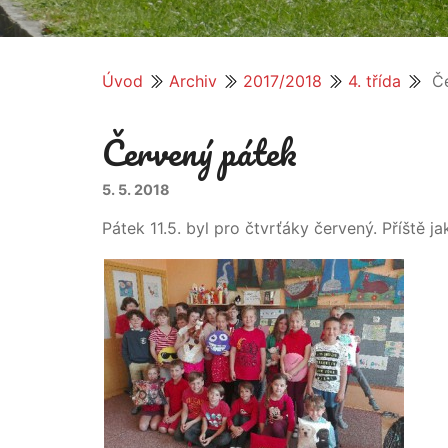
Úvod
Archiv
2017/2018
4. třída
Če
Červený pátek
5. 5. 2018
Pátek 11.5. byl pro čtvrťáky červený. Příště ja