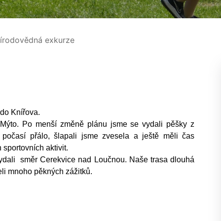
írodovědná exkurze
do Knířova.
Mýto. Po menší změně plánu jsme se vydali pěšky z
očasí přálo, šlapali jsme zvesela a ještě měli čas
h sportovních aktivit.
ydali směr Cerekvice nad Loučnou. Naše trasa dlouhá
eli mnoho pěkných zážitků.