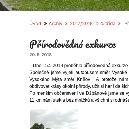
Úvod
Archiv
2017/2018
4. třída
Př
Přírodovědná exkurze
20. 5. 2018
Dne 15.5.2018 proběhla přírodovědná exkurze 
Společně jsme vyjeli autobusem směr Vysoké 
Vysokého Mýta směr Knířov . A protože nám p
obdivovat krásy okolní přírody, užít si her i dalšíc
Po menším občerstvení ve Džbánově jsme se v
11 km nám utekla bez mráčků a všichni si odnáš