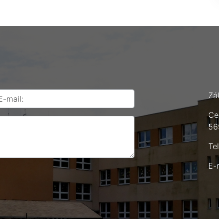
Zá
Ce
56
Te
E-