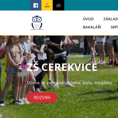
ÚVOD
ZÁKLAD
BAKALÁŘI
SRP
ZŠ CEREKVICE
Učíme se zejména od toho, koho milujeme.
ROZVRH