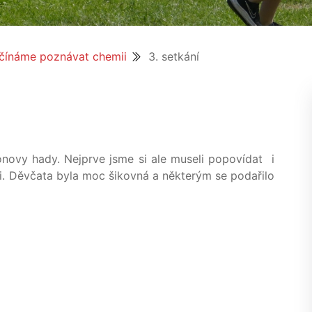
čínáme poznávat chemii
3. setkání
aonovy hady. Nejprve jsme si ale museli popovídat i
li. Děvčata byla moc šikovná a některým se podařilo