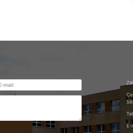
Zá
Ce
56
Te
E-