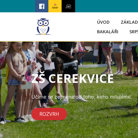
ÚVOD
ZÁKLAD
BAKALÁŘI
SRP
ZŠ CEREKVICE
Učíme se zejména od toho, koho milujeme.
ROZVRH