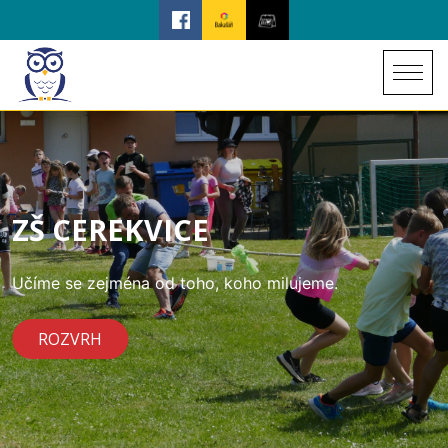
ZŠ CEREKVICE
Učíme se zejména od toho, koho milujeme.
ROZVRH