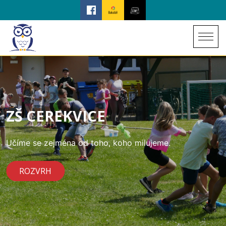
ZŠ CEREKVICE
Učíme se zejména od toho, koho milujeme.
ROZVRH