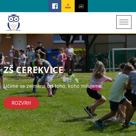
ZŠ CEREKVICE
Učíme se zejména od toho, koho milujeme.
ROZVRH