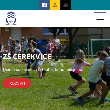
ZŠ CEREKVICE
Učíme se zejména od toho, koho milujeme.
ROZVRH