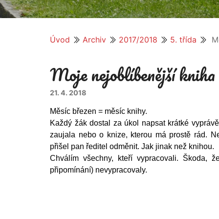
Úvod
Archiv
2017/2018
5. třída
Mo
Moje nejoblíbenější kniha
21. 4. 2018
Měsíc březen = měsíc knihy.
Každý žák dostal za úkol napsat krátké vyprávěn
zaujala nebo o knize, kterou má prostě rád. Ne
přišel pan ředitel odměnit. Jak jinak než knihou.
Chválím všechny, kteří vypracovali. Škoda, že
připomínání) nevypracovaly.