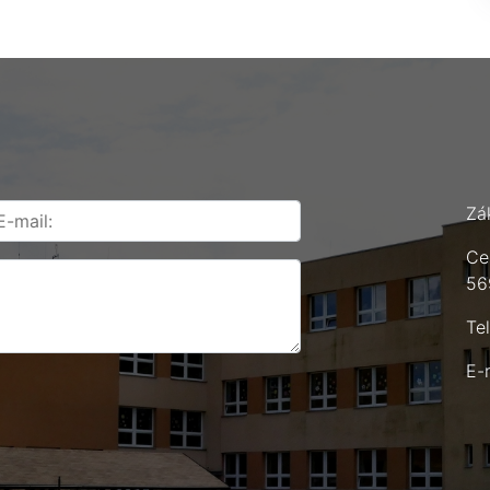
Zá
Ce
56
Te
E-