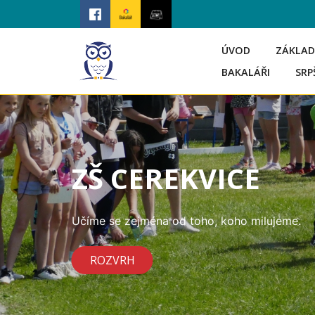
ÚVOD
ZÁKLAD
BAKALÁŘI
SRP
ZŠ CEREKVICE
Učíme se zejména od toho, koho milujeme.
ROZVRH