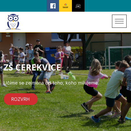
ZŠ CEREKVICE
Učíme se zejména od toho, koho milujeme.
ROZVRH