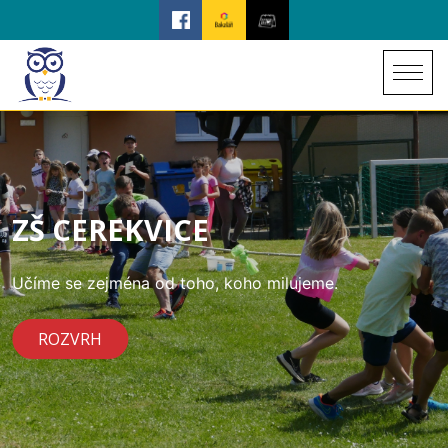
ZŠ CEREKVICE
Učíme se zejména od toho, koho milujeme.
ROZVRH