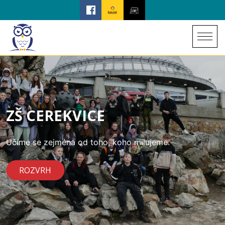
ZŠ CEREKVICE
Učíme se zejména od toho, koho milujeme.
ROZVRH