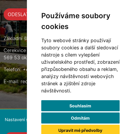
Používáme soubory
cookies
Základní škola Cerekvice nad Loučnou
Tyto webové stránky používají
soubory cookies a další sledovací
Cerekvice nad Loučnou 135
nástroje s cílem vylepšení
569 53 okres Svitavy
uživatelského prostředí, zobrazení
přizpůsobeného obsahu a reklam,
Telefon: +420 461 633 140
analýzy návštěvnosti webových
E-mail:
reditel@zscerekvice.cz
stránek a zjištění zdroje
návštěvnosti.
Souhlasím
Odmítám
Nastavení souborů cookie
Upravit mé předvolby