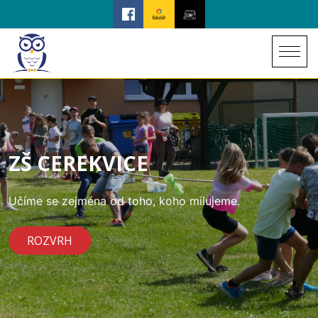
ZŠ CEREKVICE
Učíme se zejména od toho, koho milujeme.
ROZVRH