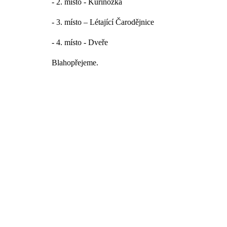
- 2. místo - Kuřínožka
- 3. místo – Létající Čarodějnice
- 4. místo - Dveře
Blahopřejeme.