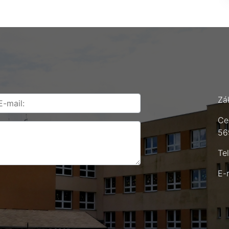
Zá
Ce
56
Te
E-