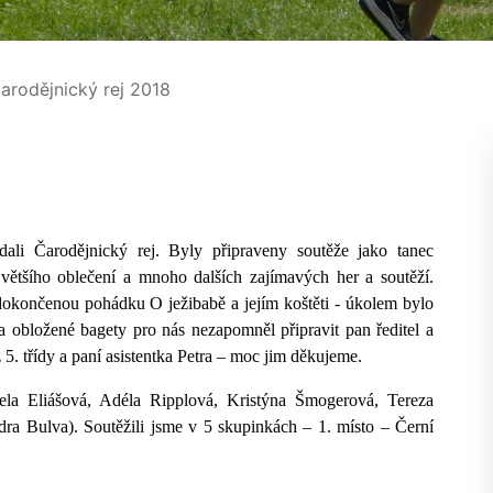
arodějnický rej 2018
ali Čarodějnický rej. Byly připraveny soutěže jako tanec
o většího oblečení a mnoho dalších zajímavých her a soutěží.
edokončenou pohádku O ježibabě a jejím koštěti - úkolem bylo
 obložené bagety pro nás nezapomněl připravit pan ředitel a
. třídy a paní asistentka Petra – moc jim děkujeme.
ela Eliášová, Adéla Ripplová, Kristýna Šmogerová, Tereza
dra Bulva). Soutěžili jsme v 5 skupinkách – 1. místo – Černí