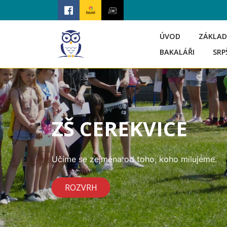
ÚVOD
ZÁKLAD
BAKALÁŘI
SRP
ZŠ CEREKVICE
Učíme se zejména od toho, koho milujeme.
ROZVRH