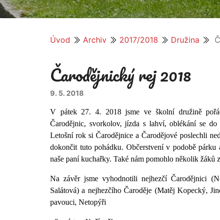
Úvod
Archiv
2017/2018
Družina
Č
Čarodějnický rej 2018
9. 5. 2018
V pátek 27. 4. 2018 jsme ve školní družině pořád
Čarodějnic, svorkolov, jízda s lahví, oblékání se d
Letošní rok si Čarodějnice a Čarodějové poslechli n
dokončit tuto pohádku. Občerstvení v podobě párku a
naše paní kuchařky. Také nám pomohlo několik žáků z 5
Na závěr jsme vyhodnotili nejhezčí Čarodějnici (N
Salátová) a nejhezčího Čaroděje (Matěj Kopecký, Jin
pavouci, Netopýři