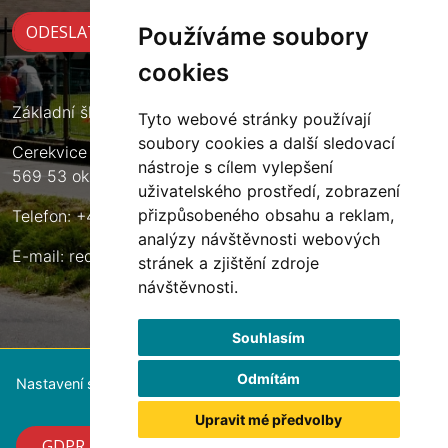
Používáme soubory
cookies
Základní škola Cerekvice nad Loučnou
Tyto webové stránky používají
soubory cookies a další sledovací
Cerekvice nad Loučnou 135
nástroje s cílem vylepšení
569 53 okres Svitavy
uživatelského prostředí, zobrazení
přizpůsobeného obsahu a reklam,
Telefon: +420 461 633 140
analýzy návštěvnosti webových
E-mail:
reditel@zscerekvice.cz
stránek a zjištění zdroje
návštěvnosti.
Souhlasím
Odmítám
Nastavení souborů cookie
Upravit mé předvolby
GDPR