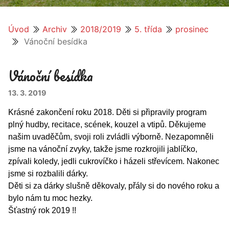
Úvod
Archiv
2018/2019
5. třída
prosinec
Vánoční besídka
Vánoční besídka
13. 3. 2019
Krásné zakončení roku 2018. Děti si připravily program
plný hudby, recitace, scének, kouzel a vtipů. Děkujeme
našim uvaděčům, svoji roli zvládli výborně. Nezapomněli
jsme na vánoční zvyky, takže jsme rozkrojili jablíčko,
zpívali koledy, jedli cukrovíčko i házeli střevícem. Nakonec
jsme si rozbalili dárky.
Děti si za dárky slušně děkovaly, přály si do nového roku a
bylo nám tu moc hezky.
Šťastný rok 2019 !!