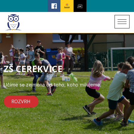
ZŠ CEREKVICE
Učíme se zejména od toho, koho milujeme.
ROZVRH