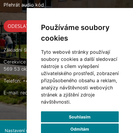
Přehrát audio kód
Používáme soubory
cookies
Základní škola Cerekvice nad Loučnou
Tyto webové stránky používají
soubory cookies a další sledovací
Cerekvice nad Loučnou 135
nástroje s cílem vylepšení
569 53 okres Svitavy
uživatelského prostředí, zobrazení
přizpůsobeného obsahu a reklam,
Telefon: +420 461 633 140
analýzy návštěvnosti webových
E-mail:
reditel@zscerekvice.cz
stránek a zjištění zdroje
návštěvnosti.
Souhlasím
Odmítám
Nastavení souborů cookie