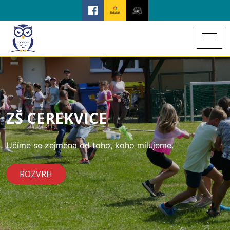
ZŠ CEREKVICE
Učíme se zejména od toho, koho milujeme.
ROZVRH