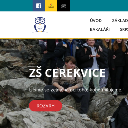
ÚVOD
ZÁKLAD
BAKALÁŘI
SRP
ZŠ CEREKVICE
Učíme se zejména od toho, koho milujeme.
ROZVRH