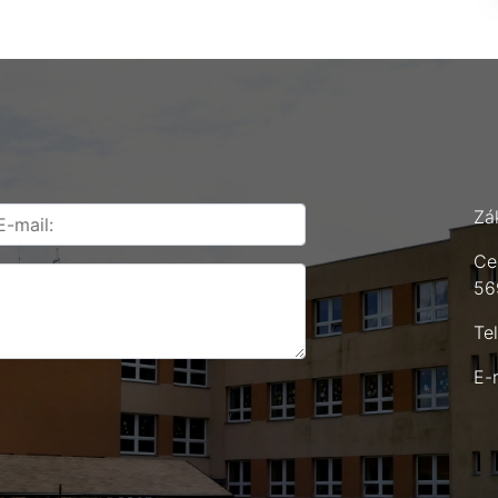
Zá
Ce
56
Te
E-