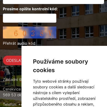
Prosíme opište kontrolní kód:
Přehrát audio kód
Používáme soubory
cookies
Základní škola Cerekvice nad Loučnou
Tyto webové stránky používají
soubory cookies a další sledovací
Cerekvice nad Loučnou 135
nástroje s cílem vylepšení
569 53 okres Svitavy
uživatelského prostředí, zobrazení
přizpůsobeného obsahu a reklam,
Telefon: +420 461 633 140