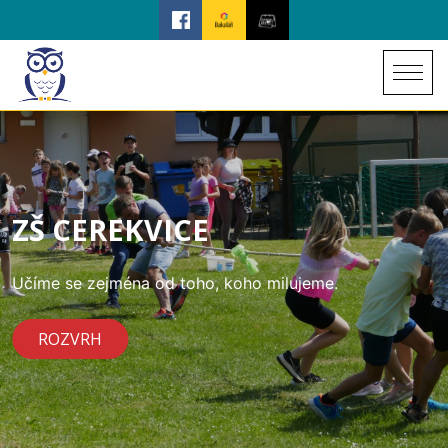
ZŠ CEREKVICE
Učíme se zejména od toho, koho milujeme.
ROZVRH