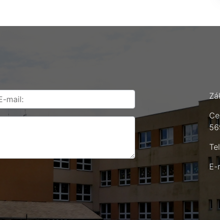
Zá
Ce
56
Te
E-