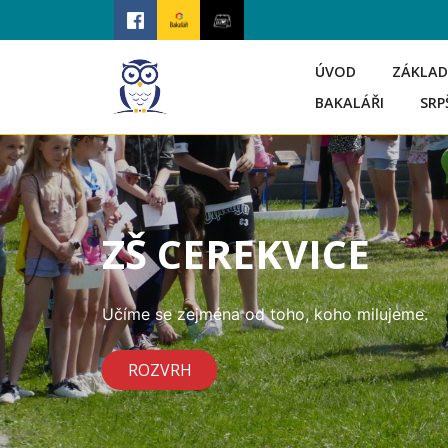
ÚVOD
ZÁKLAD
BAKALÁŘI
SRP
ZŠ CEREKVICE
Učíme se zejména od toho, koho milujeme.
ROZVRH