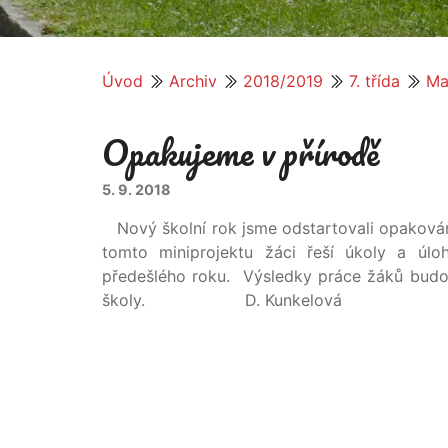
Úvod
Archiv
2018/2019
7. třída
Ma
Opakujeme v přírodě
5. 9. 2018
Nový školní rok jsme odstartovali opakováním
tomto miniprojektu žáci řeší úkoly a úlo
předešlého roku. Výsledky práce žáků budou 
školy. D. Kunkelová