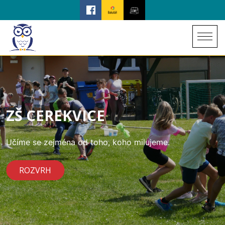
ZŠ CEREKVICE
Učíme se zejména od toho, koho milujeme.
ROZVRH