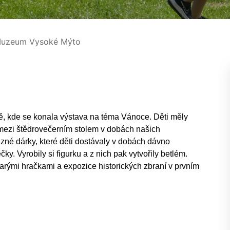
uzeum Vysoké Mýto
ě, kde se konala výstava na téma Vánoce. Děti měly
l mezi štědrovečerním stolem v dobách našich
ůzné dárky, které děti dostávaly v dobách dávno
y. Vyrobily si figurku a z nich pak vytvořily betlém.
starými hračkami a expozice historických zbraní v prvním