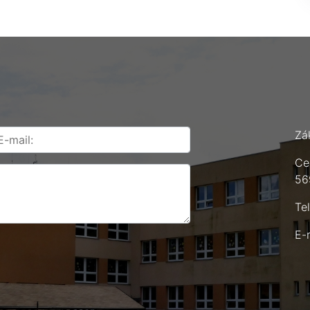
Zá
Ce
56
Te
E-