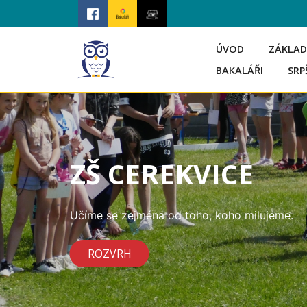
ÚVOD
ZÁKLAD
BAKALÁŘI
SRP
ZŠ CEREKVICE
Učíme se zejména od toho, koho milujeme.
ROZVRH