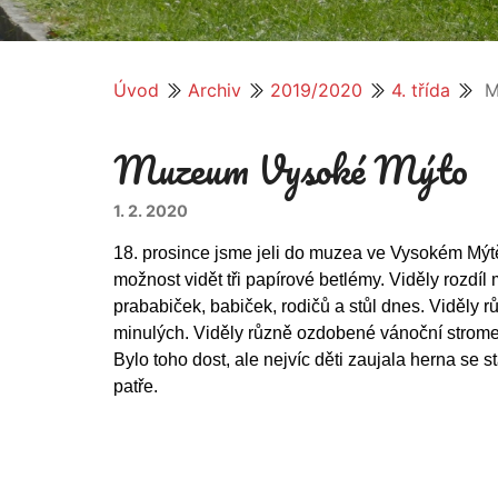
Úvod
Archiv
2019/2020
4. třída
M
Muzeum Vysoké Mýto
1. 2. 2020
18. prosince jsme jeli do muzea ve Vysokém Mýt
možnost vidět tři papírové betlémy. Viděly rozdí
prababiček, babiček, rodičů a stůl dnes. Viděly r
minulých. Viděly různě ozdobené vánoční stromečk
Bylo toho dost, ale nejvíc děti zaujala herna se 
patře.