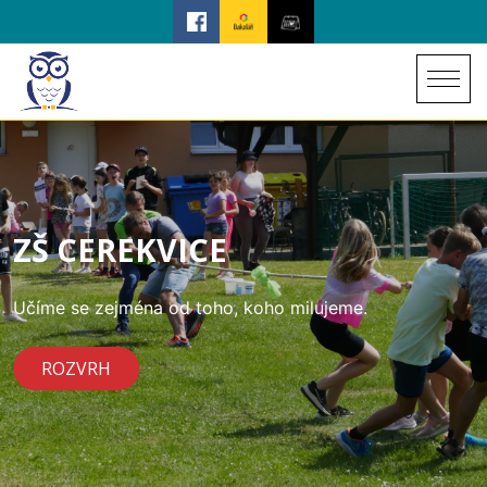
ZŠ CEREKVICE
Učíme se zejména od toho, koho milujeme.
ROZVRH