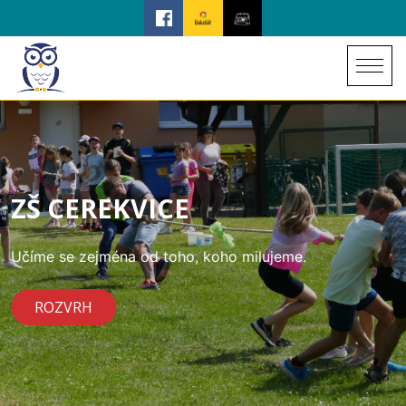
ZŠ CEREKVICE
Učíme se zejména od toho, koho milujeme.
ROZVRH