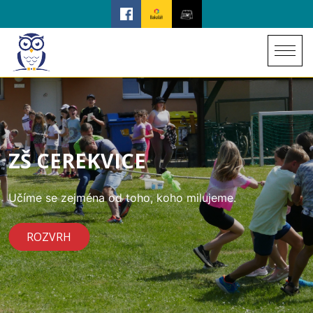
ZŠ CEREKVICE
Učíme se zejména od toho, koho milujeme.
ROZVRH