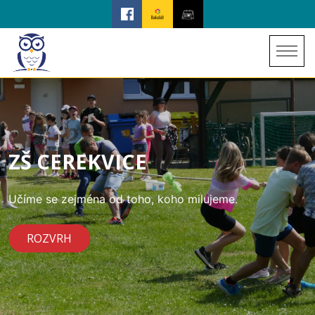
ZŠ CEREKVICE
Učíme se zejména od toho, koho milujeme.
ROZVRH