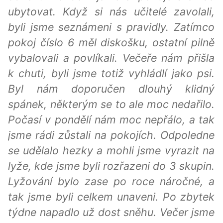
ubytovat. Když si nás učitelé zavolali,
byli jsme seznámeni s pravidly. Zatímco
pokoj číslo 6 měl diskošku, ostatní pilně
vybalovali a povlíkali. Večeře nám přišla
k chuti, byli jsme totiž vyhládlí jako psi.
Byl nám doporučen dlouhý klidný
spánek, některým se to ale moc nedařilo.
Počasí v pondělí nám moc nepřálo, a tak
jsme rádi zůstali na pokojích. Odpoledne
se udělalo hezky a mohli jsme vyrazit na
lyže, kde jsme byli rozřazeni do 3 skupin.
Lyžování bylo zase po roce náročné, a
tak jsme byli celkem unaveni. Po zbytek
týdne napadlo už dost sněhu. Večer jsme