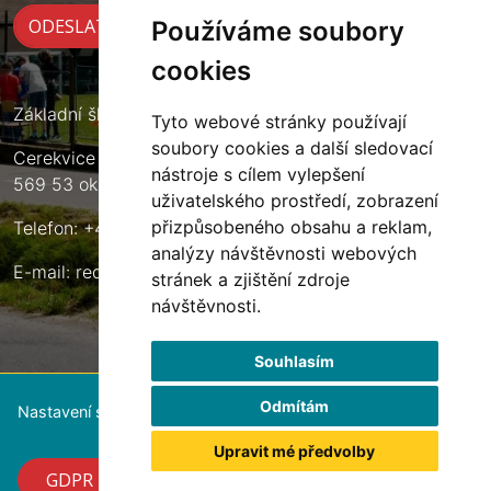
Používáme soubory
cookies
Základní škola Cerekvice nad Loučnou
Tyto webové stránky používají
soubory cookies a další sledovací
Cerekvice nad Loučnou 135
nástroje s cílem vylepšení
569 53 okres Svitavy
uživatelského prostředí, zobrazení
přizpůsobeného obsahu a reklam,
Telefon: +420 461 633 140
analýzy návštěvnosti webových
E-mail:
reditel@zscerekvice.cz
stránek a zjištění zdroje
návštěvnosti.
Souhlasím
Odmítám
Nastavení souborů cookie
Upravit mé předvolby
GDPR