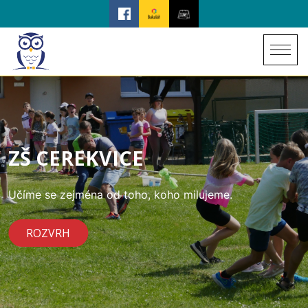
ZŠ CEREKVICE
Učíme se zejména od toho, koho milujeme.
ROZVRH