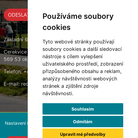
Používáme soubory
cookies
Základní škola Cerekvice nad Loučnou
Tyto webové stránky používají
soubory cookies a další sledovací
Cerekvice nad Loučnou 135
nástroje s cílem vylepšení
569 53 okres Svitavy
uživatelského prostředí, zobrazení
přizpůsobeného obsahu a reklam,
Telefon: +420 461 633 140
analýzy návštěvnosti webových
E-mail:
reditel@zscerekvice.cz
stránek a zjištění zdroje
návštěvnosti.
Souhlasím
Odmítám
Nastavení souborů cookie
Upravit mé předvolby