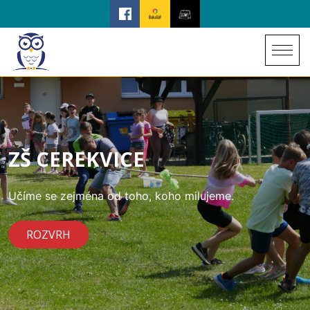
ZŠ CEREKVICE
Učíme se zejména od toho, koho milujeme.
ROZVRH