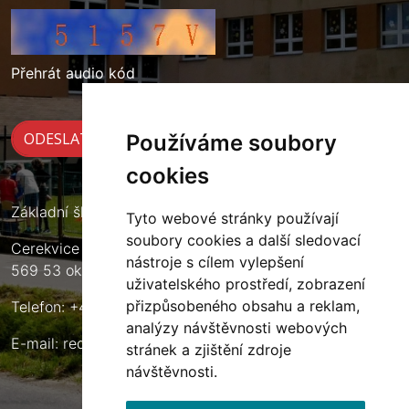
Přehrát audio kód
Používáme soubory
cookies
Základní škola Cerekvice nad Loučnou
Tyto webové stránky používají
soubory cookies a další sledovací
Cerekvice nad Loučnou 135
nástroje s cílem vylepšení
569 53 okres Svitavy
uživatelského prostředí, zobrazení
přizpůsobeného obsahu a reklam,
Telefon: +420 461 633 140
analýzy návštěvnosti webových
E-mail:
reditel@zscerekvice.cz
stránek a zjištění zdroje
návštěvnosti.