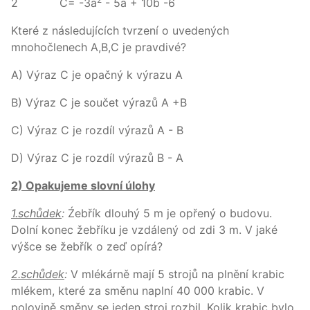
2 C= -3a
- 5a + 10b -6
Které z následujících tvrzení o uvedených
mnohočlenech A,B,C je pravdivé?
A) Výraz C je opačný k výrazu A
B) Výraz C je součet výrazů A +B
C) Výraz C je rozdíl výrazů A - B
D) Výraz C je rozdíl výrazů B - A
2) Opakujeme slovní úlohy
1.schůdek
:
Źebřík dlouhý 5 m je opřený o budovu.
Dolní konec žebříku je vzdálený od zdi 3 m. V jaké
výšce se žebřík o zeď opírá?
2.schůdek
:
V mlékárně mají 5 strojů na plnění krabic
mlékem, které za směnu naplní 40 000 krabic. V
polovině směny se jeden stroj rozbil. Kolik krabic bylo