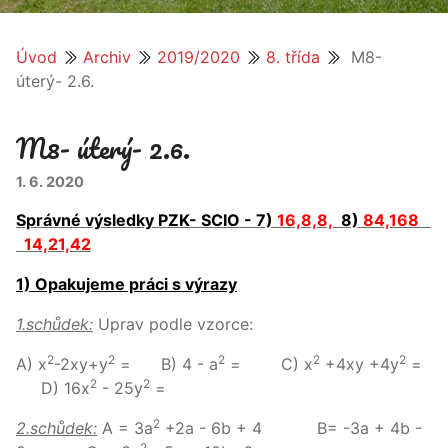
Úvod
Archiv
2019/2020
8. třída
M8-
úterý- 2.6.
M8- úterý- 2.6.
1. 6. 2020
Správné výsledky PZK- SCIO - 7)
16,8,8,
8)
84,168
14,21,42
1) Opakujeme práci s výrazy
1.schůdek:
Uprav podle vzorce:
2
2
2
2
2
A) x
-2xy+y
= B) 4 - a
= C) x
+4xy +4y
=
2
2
D) 16x
- 25y
=
2
2.schůdek:
A = 3a
+2a - 6b + 4 B= -3a + 4b -
2