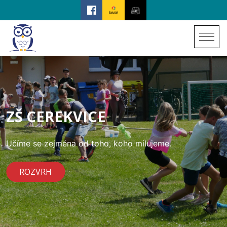
ZŠ CEREKVICE
Učíme se zejména od toho, koho milujeme.
ROZVRH